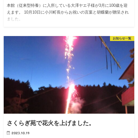
本館（従来型特養）に入所している大澤ヤエ子様が3月に100歳を迎
えます。 10月10日に小川町長からお祝いの言葉と胡蝶蘭が贈呈され
ました。
お知らせ一覧
さくらぎ苑で花火を上げました。
2023.10.19