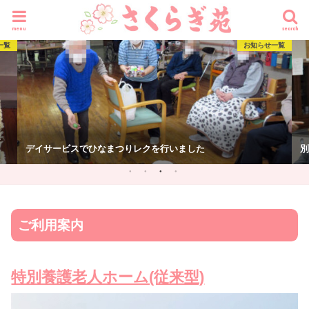
menu
search
一覧
お知らせ一覧
別館に赤鬼青鬼が現れました
本
ご利用案内
特別養護老人ホーム(従来型)