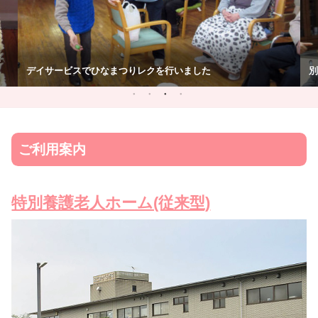
別館に赤鬼青鬼が現れました
本
ご利用案内
特別養護老人ホーム(従来型)