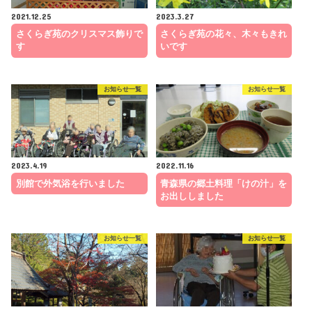
2021.12.25
2023.3.27
さくらぎ苑のクリスマス飾りで
さくらぎ苑の花々、木々もきれ
す
いです
お知らせ一覧
お知らせ一覧
2023.4.19
2022.11.16
別館で外気浴を行いました
青森県の郷土料理「けの汁」を
お出ししました
お知らせ一覧
お知らせ一覧