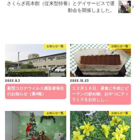
さくらぎ苑本館（従来型特養）とデイサービスで運
動会を開催しました。
RECOMMEND
こちらの記事も人気です。
お知らせ一覧
お知らせ一覧
2022.8.3
2022.12.23
新型コロナウイルス感染者発生
１２月１６日、昼食に牛肉とピ
のお知らせ（第4報）
ーマンの炒め物、おやつにティ
ラミスをお出しし…
お知らせ一覧
お知らせ一覧