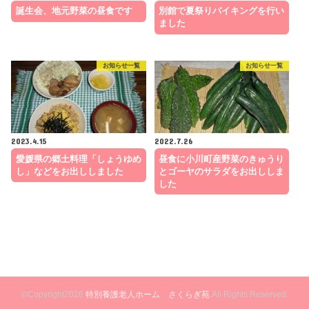
誕生会、地元野菜の昼食です
別館で夏祭りバイキングを行い
ました
お知らせ一覧
お知らせ一覧
2023.4.15
2022.7.26
愛媛県の郷土料理「しょうゆめ
昼食に小川町産野菜のきゅうり
し」などをお出ししました
とゴーヤのサラダをお出ししま
した
©Copyright2026
特別養護老人ホーム さくらぎ苑
.All Rights Reserved.