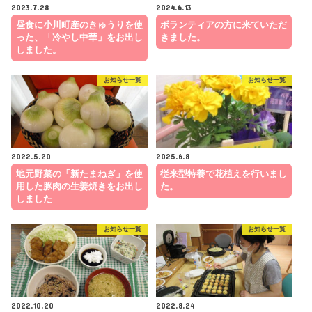
2023.7.28
2024.6.13
昼食に小川町産のきゅうりを使
ボランティアの方に来ていただ
った、「冷やし中華」をお出し
きました。
しました。
お知らせ一覧
お知らせ一覧
2022.5.20
2025.6.8
地元野菜の「新たまねぎ」を使
従来型特養で花植えを行いまし
用した豚肉の生姜焼きをお出し
た。
しました
お知らせ一覧
お知らせ一覧
2022.10.20
2022.8.24