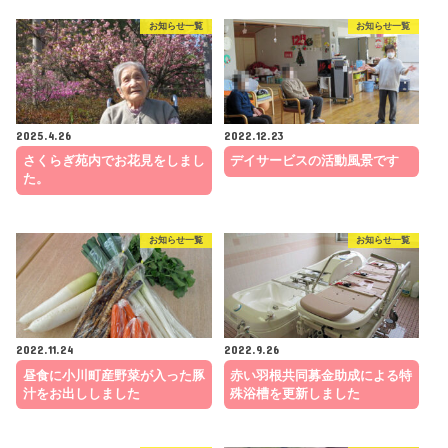
お知らせ一覧
お知らせ一覧
2025.4.26
2022.12.23
さくらぎ苑内でお花見をしまし
デイサービスの活動風景です
た。
お知らせ一覧
お知らせ一覧
2022.11.24
2022.9.26
昼食に小川町産野菜が入った豚
赤い羽根共同募金助成による特
汁をお出ししました
殊浴槽を更新しました