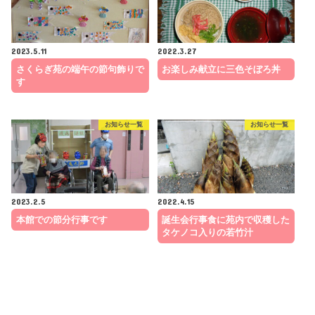
2023.5.11
2022.3.27
さくらぎ苑の端午の節句飾りで
お楽しみ献立に三色そぼろ丼
す
お知らせ一覧
お知らせ一覧
2023.2.5
2022.4.15
本館での節分行事です
誕生会行事食に苑内で収穫した
タケノコ入りの若竹汁