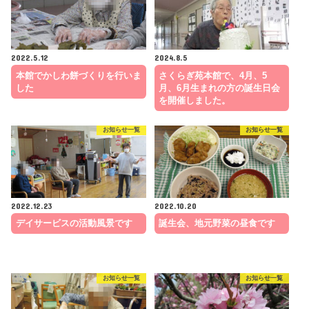
2022.5.12
2024.8.5
本館でかしわ餅づくりを行いま
さくらぎ苑本館で、4月、5
した
月、6月生まれの方の誕生日会
を開催しました。
お知らせ一覧
お知らせ一覧
2022.12.23
2022.10.20
デイサービスの活動風景です
誕生会、地元野菜の昼食です
お知らせ一覧
お知らせ一覧