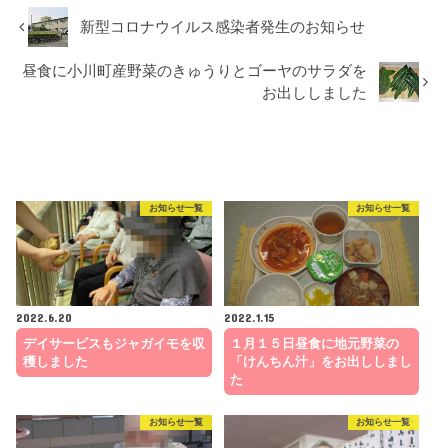
新型コロナウイルス感染者発生のお知らせ
昼食に小川町産野菜のきゅうりとゴーヤのサラダを
お出ししました
RECOMMEND
こちらの記事も人気です。
お知らせ一覧
お知らせ一覧
2022.6.20
2022.1.15
デイサービスもジャガイモを収
１月１５日昼食に地元野菜の
穫しました
「けんちん汁」をお出ししまし
た
お知らせ一覧
お知らせ一覧