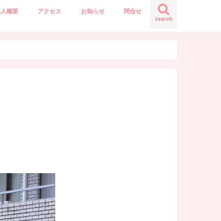
法人概要
アクセス
お知らせ
問合せ
search
）
）
事長あいさつ
人概要
革
報開示
人情報保護方針