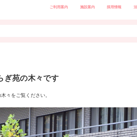
ご利用案内
施設案内
採用情報
特別養護老人ホーム（従来型）
特別養護老人ホーム（ユニット型）
ショートステイ（短期入所生活介護）
デイサービス（通所介護）
在宅介護支援センター
ご利用料金
施設概要
配置図
施設平面図(本館、別館)
介護職員（正職員
介護職員（パート
看護師（正職員）
看護師（パート）
理
法
沿
情
個
らぎ苑の木々です
の木々をご覧ください。