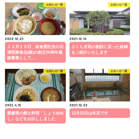
お知らせ一覧
お知らせ一覧
2022.12.23
2021.12.14
１２月１９日、給食委託先の日
さくらぎ苑の創設に至った経緯
清医療食品(株)の創立50周年感
をご紹介いたします
謝事業として…
お知らせ一覧
お知らせ一覧
2023.4.15
2021.12.22
愛媛県の郷土料理「しょうゆめ
12月22日は冬至です
し」などをお出ししました