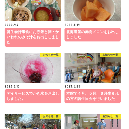
2022.9.7
2022.6.19
誕生会行事食にお赤飯と卵・か
北海道産の赤肉メロンをお出し
いわれのみそ汁をお出ししまし
しました
た
お知らせ一覧
お知らせ一覧
2023.8.10
2023.6.25
デイサービスでかき氷をお出し
本館で４月、５月、６月生まれ
しました。
の方の誕生日会を行いました
お知らせ一覧
お知らせ一覧