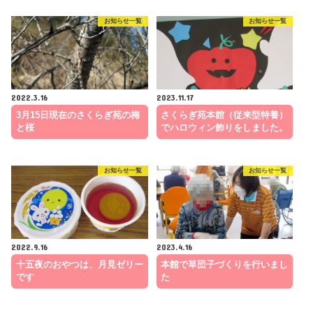
お知らせ一覧
お知らせ一覧
2022.3.16
2023.11.17
3月15日現在のさくらぎ苑の梅
さくらぎ苑本館（従来型特養）
と桜
でハロウィン飾りをしました。
お知らせ一覧
お知らせ一覧
2022.9.16
2023.4.16
十五夜のおやつは、月見ゼリー
本館で草団子づくりを行いまし
です
た