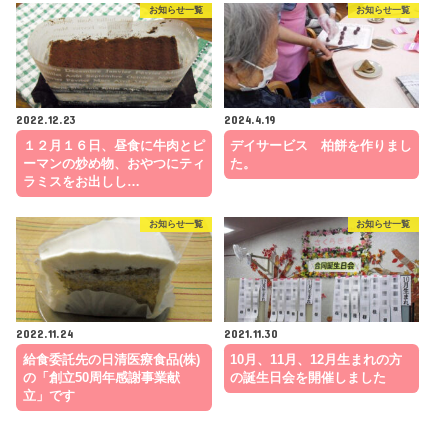
お知らせ一覧
お知らせ一覧
2022.12.23
2024.4.19
１２月１６日、昼食に牛肉とピ
デイサービス 柏餅を作りまし
ーマンの炒め物、おやつにティ
た。
ラミスをお出しし…
お知らせ一覧
お知らせ一覧
2022.11.24
2021.11.30
給食委託先の日清医療食品(株)
10月、11月、12月生まれの方
の「創立50周年感謝事業献
の誕生日会を開催しました
立」です